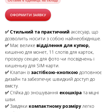
Останні
6 одиниць на складі
ОФОРМИТИ ЗАЯВКУ
✅
Стильний та практичний
аксесуар, що
дозволить носити з собою найнеобхідніше.
✅
Має велике
відділення для купюр,
кишеню для монет, 11 слотів для карток,
прозору секцію для фото чи посвідчень і
кишеньку для SIM-карти.
✅
Клапан із
застібкою-кнопкою
доповнює
дизайн та забезпечує швидкий доступ до
вмісту.
✅
Стійка до зношування
екошкіра
та міцні
шви.
✅
Завдяки
компактному розміру
легко