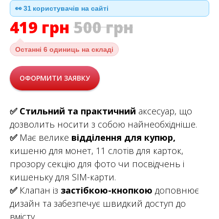
👀
31
користувачів на сайті
419
грн
500
грн
Останні
6 одиниць на складі
ОФОРМИТИ ЗАЯВКУ
✅
Стильний та практичний
аксесуар, що
дозволить носити з собою найнеобхідніше.
✅
Має велике
відділення для купюр,
кишеню для монет, 11 слотів для карток,
прозору секцію для фото чи посвідчень і
кишеньку для SIM-карти.
✅
Клапан із
застібкою-кнопкою
доповнює
дизайн та забезпечує швидкий доступ до
вмісту.