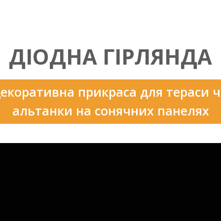
ДІОДНА ГІРЛЯНДА
екоративна прикраса для тераси 
альтанки на сонячних панелях