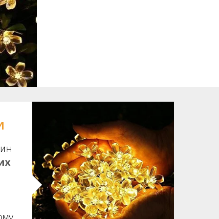
И
дин
их
ому