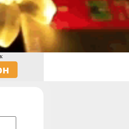
а:
рн