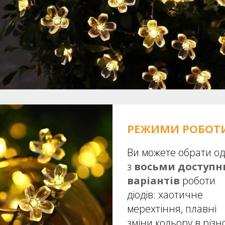
РЕЖИМИ РОБОТ
Ви можете обрати о
з
восьми доступн
варіантів
роботи
діодів: хаотичне
мерехтіння, плавні
зміни кольору в різн