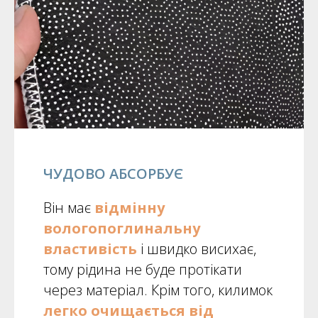
ЧУДОВО АБСОРБУЄ
Він має
відмінну
вологопоглинальну
властивість
і швидко висихає,
тому рідина не буде протікати
через матеріал. Крім того, килимок
легко очищається від