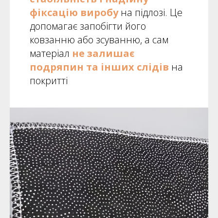
фіксацію виробу
на підлозі. Це
допомагає запобігти його
ковзанню або зсуванню, а сам
матеріал
не залишає
подряпин та інших слідів
на
покритті