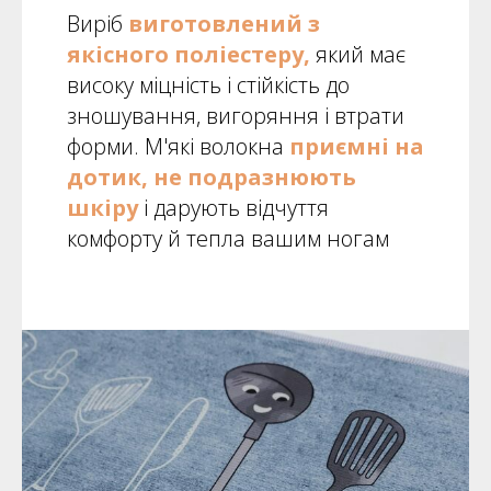
Виріб
виготовлений з
якісного поліестеру,
який має
високу міцність і стійкість до
зношування, вигоряння і втрати
форми. М'які волокна
приємні на
дотик, не подразнюють
шкіру
і дарують відчуття
комфорту й тепла вашим ногам