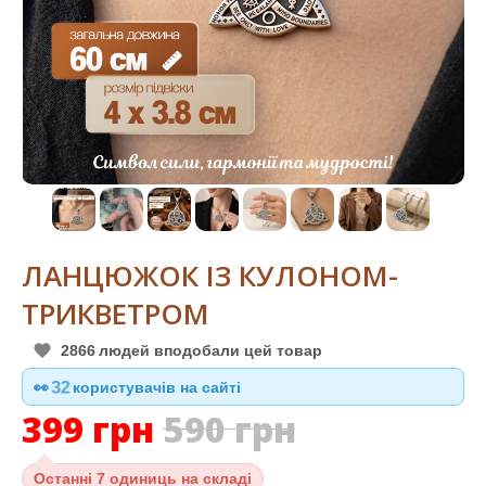
ЛАНЦЮЖОК ІЗ КУЛОНОМ-
ТРИКВЕТРОМ
2866
людей вподобали цей товар
👀
32
користувачів на сайті
399
грн
590
грн
Останні
7 одиниць на складі