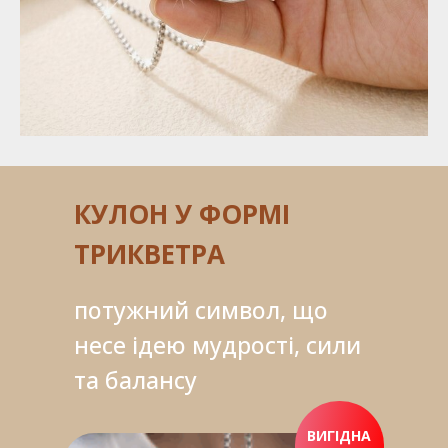
КУЛОН У ФОРМІ
ТРИКВЕТРА
потужний символ, що
несе ідею мудрості, сили
та балансу
ВИГІДНА