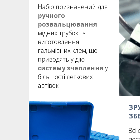
Набір призначений для
ручного
розвальцювання
мідних трубок та
виготовлення
гальмівних клем, що
приводять у дію
систему зчеплення
у
більшості легкових
автівок
ЗР
ЗБ
Всі
пос