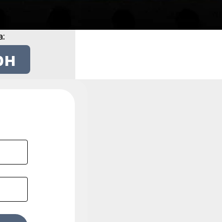
а:
рн