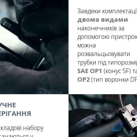
Завдяки комплектаці
двома видами
наконечників за
допомогою пристро
можна
розвальцьовувати
трубки під типорозмі
SAE OP1
(конус SF) т
OP2
(тип воронки DF
УЧНЕ
ЕРІГАННЯ
 складові набору
тачаються у