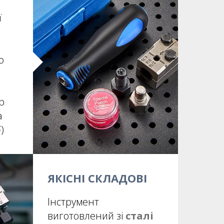
ї
ю
р
а
)
ЯКІСНІ СКЛАДОВІ
Інструмент
виготовлений зі
сталі