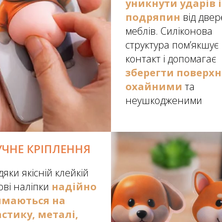
уникнути ударів і
подряпин
від двер
меблів. Силіконова
структура пом’якшує
контакт і допомагає
зберегти поверхн
охайними
та
неушкодженими
УЧНЕ КРІПЛЕННЯ
дяки якісній клейкій
ові наліпки
надійно
имаються
на
стику, металі,