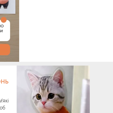
ОНЬ
’які
щоб