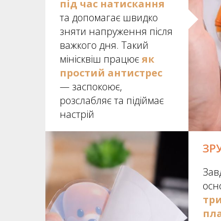
під час натискання
та допомагає швидко
зняти напруження після
важкого дня. Такий
мінісквіш працює
як
простий антистрес
— заспокоює,
розслабляє та підіймає
настрій
ЗР
Зав
осн
тр
пла