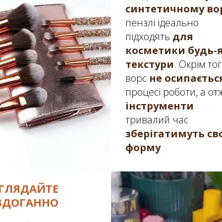
синтетичному во
пензлі ідеально
підходять
для
косметики будь-я
текстури
.
Окрім тог
ворс
не осипаєтьс
процесі роботи, а от
інструменти
тривалий час
зберігатимуть св
форму
ГЛЯДАЙТЕ
ЗДОГАННО