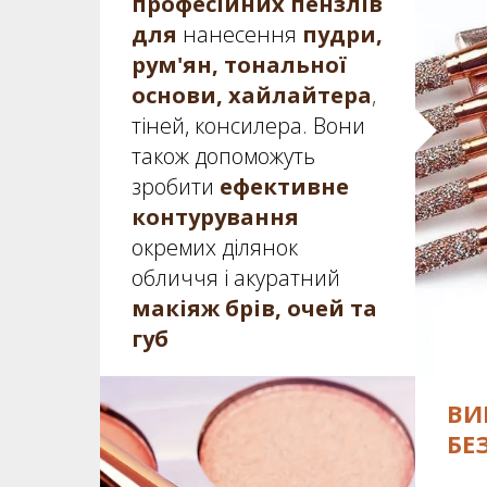
професійних пензлів
для
нанесення
пудри,
рум'ян, тональної
основи, хайлайтера
,
тіней, консилера. Вони
також допоможуть
зробити
ефективне
контурування
окремих ділянок
обличчя і
акуратний
макіяж брів, очей та
губ
ВИ
БЕ