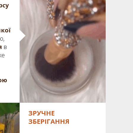
рсу
кої
о,
я
в
же
ою
ЗРУЧНЕ
ЗБЕРІГАННЯ