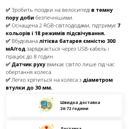
✅
Зробить поїздки на велосипеді
в темну
пору доби
безпечнішими.
✅
Оснащена 2 RGB-світлодіодами, підтримує
7
кольорів і 18 режимів
підсвічування.
✅
Вбудована
літієва батарея ємністю 300
мА/год
заряджається через USB-кабель і
працює до 8 годин.
✅
Датчик руху
вмикає світло лише під час
обертання колеса.
✅
Легко кріпиться на колеса з
діаметром
втулки до 30 мм.
Швидка доставка
24-72 години
Доставка