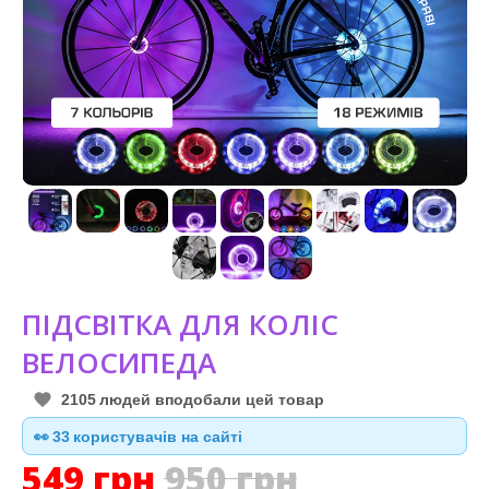
ПІДСВІТКА ДЛЯ КОЛІС
ВЕЛОСИПЕДА
2105
людей вподобали цей товар
👀
32
користувачів на сайті
549
грн
950
грн