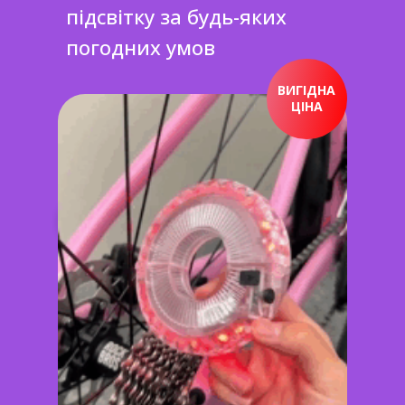
підсвітку за будь-яких
погодних умов
ВИГІДНА
ЦІНА
ПРИДБАТИ ЗАРАЗ