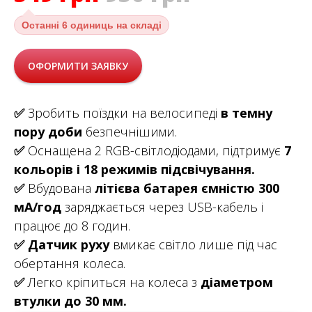
Останні
6 одиниць на складі
ОФОРМИТИ ЗАЯВКУ
✅
Зробить поїздки на велосипеді
в темну
пору доби
безпечнішими.
✅
Оснащена 2 RGB-світлодіодами, підтримує
7
кольорів і 18 режимів
підсвічування.
✅
Вбудована
літієва батарея ємністю 300
мА/год
заряджається через USB-кабель і
працює до 8 годин.
✅
Датчик руху
вмикає світло лише під час
обертання колеса.
✅
Легко кріпиться на колеса з
діаметром
втулки до 30 мм.