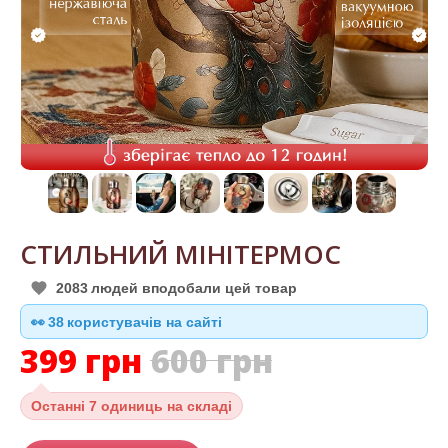
СТИЛЬНИЙ МІНІТЕРМОС
2083
людей вподобали цей товар
39
👀
користувачів на сайті
399
грн
600
грн
Останні
7 одиниць на складі